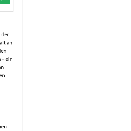
t der
alt an
den
 – ein
en
hen
nen