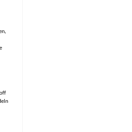
en,
e
off
deln