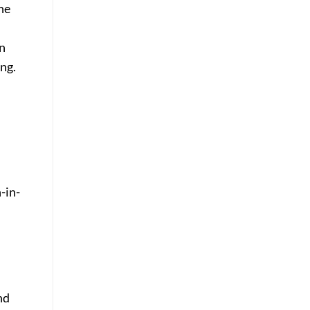
ne
n
ng.
-in-
nd