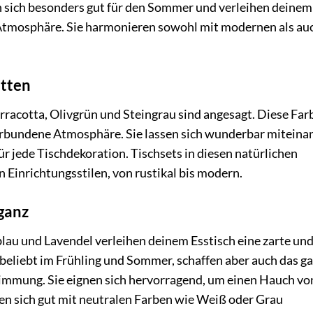
n sich besonders gut für den Sommer und verleihen deinem
Atmosphäre. Sie harmonieren sowohl mit modernen als au
etten
racotta, Olivgrün und Steingrau sind angesagt. Diese Far
erbundene Atmosphäre. Sie lassen sich wunderbar miteina
ür jede Tischdekoration. Tischsets in diesen natürlichen
n Einrichtungsstilen, von rustikal bis modern.
eganz
blau und Lavendel verleihen deinem Esstisch eine zarte un
beliebt im Frühling und Sommer, schaffen aber auch das g
timmung. Sie eignen sich hervorragend, um einen Hauch vo
en sich gut mit neutralen Farben wie Weiß oder Grau