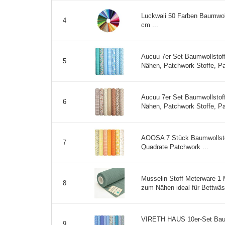
Luckwaii 50 Farben Baumwoll
4
cm ...
Aucuu 7er Set Baumwollstof
5
Nähen, Patchwork Stoffe, Pa
Aucuu 7er Set Baumwollstof
6
Nähen, Patchwork Stoffe, Pa
AOOSA 7 Stück Baumwollsto
7
Quadrate Patchwork ...
Musselin Stoff Meterware 1 
8
zum Nähen ideal für Bettwäs
VIRETH HAUS 10er-Set Baum
9