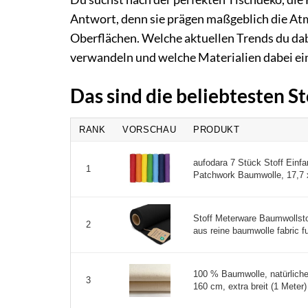
Antwort, denn sie prägen maßgeblich die Atm
Oberflächen. Welche aktuellen Trends du dab
verwandeln und welche Materialien dabei eine
Das sind die beliebtesten S
RANK
VORSCHAU
PRODUKT
aufodara 7 Stück Stoff Einfa
1
Patchwork Baumwolle, 17,7 x
Stoff Meterware Baumwollsto
2
aus reine baumwolle fabric fut
100 % Baumwolle, natürlicher
3
160 cm, extra breit (1 Meter) 