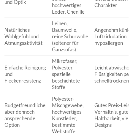
und Optik
hochwertiges
Charakter
Leder, Chenille
Leinen,
Natürliches
Baumwolle,
Angenehm kühlen
Wohlgefühl und
reine Schurwolle
Luftzirkulation,
Atmungsaktivität
(seltener für
hypoallergen
Ganzsofas)
Mikrofaser,
Einfache Reinigung
Polyester,
Leicht abwischbar
und
spezielle
Flüssigkeiten perl
Fleckenresistenz
beschichtete
schnelltrocknend
Stoffe
Polyester-
Budgetfreundliche,
Mischgewebe,
Gutes Preis-Leist
aber dennoch
hochwertiges
Verhältnis, gute
ansprechende
Kunstleder,
Haltbarkeit, vielf
Option
bestimmte
Designs
Webstoffe