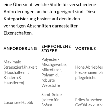
eine Übersicht, welche Stoffe für verschiedene
Anforderungen am besten geeignet sind. Diese
Kategorisierung basiert auf den in den
vorherigen Abschnitten dargestellten
Eigenschaften.
EMPFOHLENE
ANFORDERUNG
VORTEILE
STOFFE
Polyester-
Maximale
Mischgewebe,
Strapazierfähigkeit
Hohe Abriebfestig
Mikrofaser,
(Haushalte mit
Fleckenunempfind
Polyamid,
Kindern &
pflegeleicht
robuste
Haustieren)
Webstoffe
Samt, Seide
(selten für
Edles Aussehen, 
Luxuriöse Haptik
Sofas),
Gefühl, exklusive