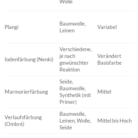
Wolle
Baumwolle,
Plangi
Variabel
Leinen
Verschiedene,
je nach
Verändert
Iodenfärbung (Nenki)
gewünschter
Basisfarbe
Reaktion
Seide,
Baumwolle,
Marmorierfärbung
Mittel
Synthetik (mit
Primer)
Baumwolle,
Verlaufsfärbung
Leinen, Wolle,
Mittel bis Hoch
(Ombré)
Seide