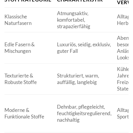
VERW
Atmungsaktiv,
Klassische
Alltag,
komfortabel,
Naturfasern
Herbst
strapazierfähig
Abend
Edle Fasern &
Luxuriös, seidig, exklusiv,
besond
Mischungen
guter Fall
Anlässe
Looks
Kühle
Texturierte &
Strukturiert, warm,
Jahresz
Robuste Stoffe
auffällig, langlebig
Freizeit
Statem
Dehnbar, pflegeleicht,
Moderne &
Alltag,
feuchtigkeitsregulierend,
Funktionale Stoffe
Sport
nachhaltig