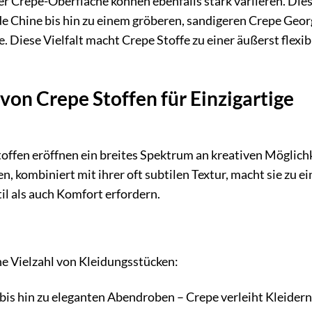
er Crepe-Oberfläche können ebenfalls stark variieren. Die
 de Chine bis hin zu einem gröberen, sandigeren Crepe Geo
 Diese Vielfalt macht Crepe Stoffe zu einer äußerst flexib
n Crepe Stoffen für Einzigartige
toffen eröffnen ein breites Spektrum an kreativen Möglich
en, kombiniert mit ihrer oft subtilen Textur, macht sie zu ei
il als auch Komfort erfordern.
ne Vielzahl von Kleidungsstücken:
s hin zu eleganten Abendroben – Crepe verleiht Kleidern