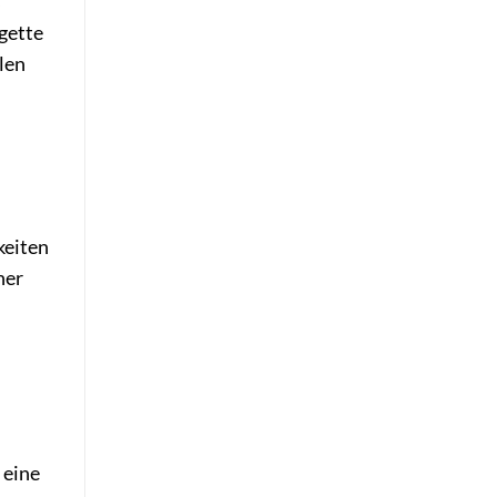
s
rgette
len
keiten
ner
 eine