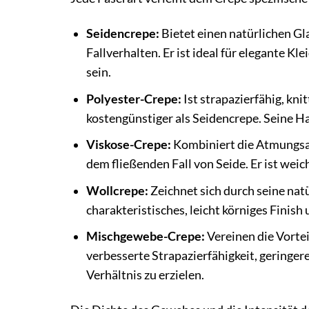
Seidencrepe:
Bietet einen natürlichen Gla
Fallverhalten. Er ist ideal für elegante K
sein.
Polyester-Crepe:
Ist strapazierfähig, kni
kostengünstiger als Seidencrepe. Seine Hapt
Viskose-Crepe:
Kombiniert die Atmungsa
dem fließenden Fall von Seide. Er ist weich
Wollcrepe:
Zeichnet sich durch seine natü
charakteristisches, leicht körniges Finish
Mischgewebe-Crepe:
Vereinen die Vortei
verbesserte Strapazierfähigkeit, geringer
Verhältnis zu erzielen.