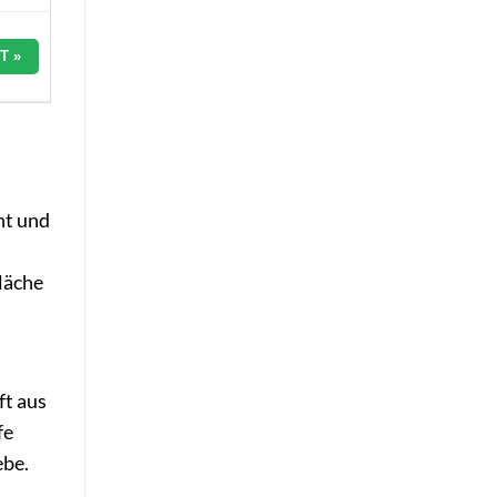
T »
ht und
läche
ft aus
fe
ebe.