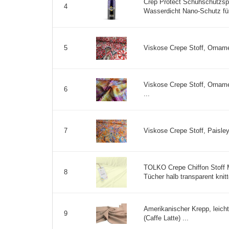
Crep Protect Schuhschutzsp
4
Wasserdicht Nano-Schutz für
Viskose Crepe Stoff, Orname
5
Viskose Crepe Stoff, Orname
6
...
Viskose Crepe Stoff, Paisley
7
TOLKO Crepe Chiffon Stoff M
8
Tücher halb transparent knitt
Amerikanischer Krepp, leich
9
(Caffe Latte) ...