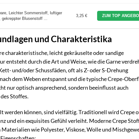
re, Leichter Sommerstoff, luftiger
3,25 €
ZUM TOP ANGEBO
 gekreppter Blusenstoff ...
rundlagen und Charakteristika
ihre charakteristische, leicht gekräuselte oder sandige
ur entsteht durch die Art und Weise, wie die Garne verdre
ett- und/oder Schussfäden, oft als Z- oder S-Drehung
ch nach dem Weben entspannt und die typische Crepe-Oberf
cht nur optisch ansprechend, sondern beeinflusst auch
des Stoffes.
t werden können, sind vielfältig. Traditionell wird Crepe o
anz und ein exquisites Gefühl verleiht. Moderne Crepe Stof
n Materialien wie Polyester, Viskose, Wolle und Mischgew
 Eigenschaften: