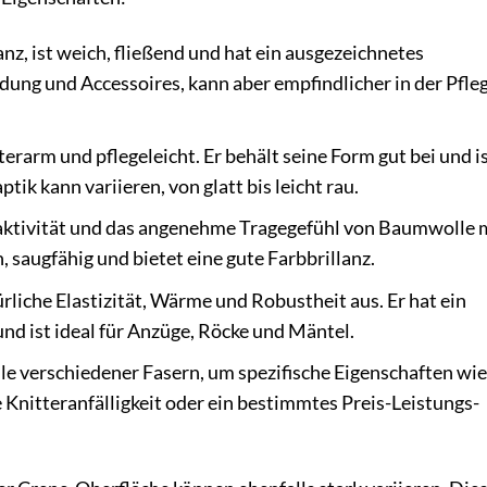
nz, ist weich, fließend und hat ein ausgezeichnetes
leidung und Accessoires, kann aber empfindlicher in der Pfle
tterarm und pflegeleicht. Er behält seine Form gut bei und is
ik kann variieren, von glatt bis leicht rau.
ktivität und das angenehme Tragegefühl von Baumwolle 
, saugfähig und bietet eine gute Farbbrillanz.
rliche Elastizität, Wärme und Robustheit aus. Er hat ein
 und ist ideal für Anzüge, Röcke und Mäntel.
le verschiedener Fasern, um spezifische Eigenschaften wie
e Knitteranfälligkeit oder ein bestimmtes Preis-Leistungs-