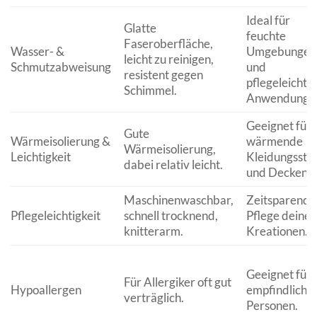
Ideal für
Glatte
feuchte
Faseroberfläche,
Wasser- &
Umgebungen
leicht zu reinigen,
Schmutzabweisung
und
resistent gegen
pflegeleichte
Schimmel.
Anwendunge
Geeignet für
Gute
Wärmeisolierung &
wärmende
Wärmeisolierung,
Leichtigkeit
Kleidungsstü
dabei relativ leicht.
und Decken.
Maschinenwaschbar,
Zeitsparende
Pflegeleichtigkeit
schnell trocknend,
Pflege deiner
knitterarm.
Kreationen.
Geeignet für
Für Allergiker oft gut
Hypoallergen
empfindliche
verträglich.
Personen.