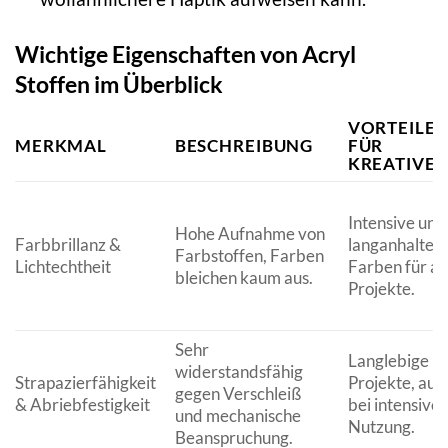
Wichtige Eigenschaften von Acryl
Stoffen im Überblick
VORTEILE
MERKMAL
BESCHREIBUNG
FÜR
KREATIVE
Intensive und
Hohe Aufnahme von
Farbbrillanz &
langanhalten
Farbstoffen, Farben
Lichtechtheit
Farben für al
bleichen kaum aus.
Projekte.
Sehr
Langlebige
widerstandsfähig
Strapazierfähigkeit
Projekte, auc
gegen Verschleiß
& Abriebfestigkeit
bei intensiver
und mechanische
Nutzung.
Beanspruchung.