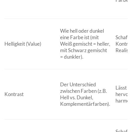
Wie hell oder dunkel
eine Farbe ist (mit
Schafft 
Helligkeit (Value)
Weiß gemischt = heller,
Kontras
mit Schwarz gemischt
Realism
= dunkler).
Der Unterschied
Lässt D
zwischen Farben (z.B.
Kontrast
hervor
Hell vs. Dunkel,
harmoni
Komplementärfarben).
Schafft