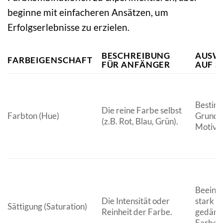
beginne mit einfacheren Ansätzen, um
Erfolgserlebnisse zu erzielen.
BESCHREIBUNG
AUSW
FARBEIGENSCHAFT
FÜR ANFÄNGER
AUF S
Bestim
Die reine Farbe selbst
Farbton (Hue)
Grundw
(z.B. Rot, Blau, Grün).
Motivs.
Beeinfl
Die Intensität oder
stark o
Sättigung (Saturation)
Reinheit der Farbe.
gedämp
Farben 