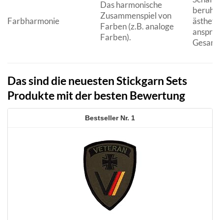
Das harmonische
beruhi
Zusammenspiel von
Farbharmonie
ästheti
Farben (z.B. analoge
anspre
Farben).
Gesamt
Das sind die neuesten Stickgarn Sets
Produkte mit der besten Bewertung
1