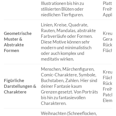
Illustrationen bis hin zu
Plattsti
stilisierten Blüten oder
Freiha
niedlichen Tierfiguren.
Applik
Linien, Kreise, Quadrate,
Rauten, Mandalas, abstrakte
Geometrische
Kreuzs
Farbverläufe oder Formen.
Muster &
Gerads
Diese Motive können sehr
Abstrakte
Rückst
modern und minimalistisch
Formen
Fläche
oder auch komplex und
meditativ wirken.
Menschen, Märchenfiguren,
Kreuzs
Comic-Charaktere, Symbole,
Flächen
Figürliche
Buchstaben, Zahlen. Hier sind
Rücksti
Darstellungen &
deiner Fantasie kaum
Freiha
Charaktere
Grenzen gesetzt. Von Porträts
Patch
bis hin zu fantasievollen
Elemen
Charakteren.
Weihnachten (Schneeflocken,