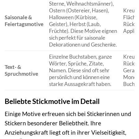
Sterne, Weihnachtsmänner),
Ostern (Ostereier, Hasen),
Kreuzs
Saisonale &
Halloween (Kürbisse,
Flächen
Feiertagsmotive
Geister), Herbst (Laub,
Rückst
Früchte). Diese Motive eignen
Applik
sich perfekt für saisonale
Dekorationen und Geschenke.
Einzelne Buchstaben, ganze
Kreuzs
Wörter, Sprüche, Zitate,
Rückst
Text- &
Namen. Diese sind oft sehr
Gerads
Spruchmotive
persönlich und können eine
Monog
starke Aussagekraft haben.
Buchst
Beliebte Stickmotive im Detail
Einige Motive erfreuen sich bei Stickerinnen und
Stickern besonderer Beliebtheit. Ihre
Anziehungskraft liegt oft in ihrer Vielseitigkeit,