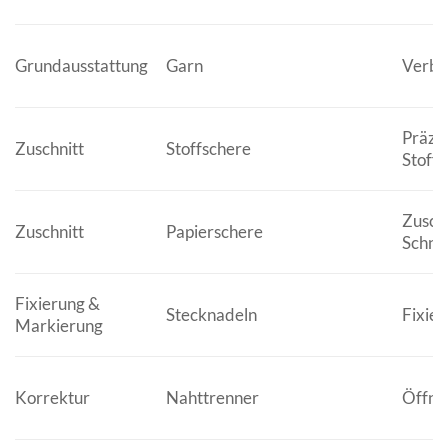
Grundausstattung
Garn
Verbin
Präzis
Zuschnitt
Stoffschere
Stoffe
Zuschn
Zuschnitt
Papierschere
Schni
Fixierung &
Stecknadeln
Fixier
Markierung
Korrektur
Nahttrenner
Öffne