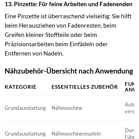
13. Pinzette: Für feine Arbeiten und Fadenenden
Eine Pinzette ist überraschend vielseitig: Sie hilft
beim Herausziehen von Fadenresten, beim
Greifen kleiner Stoffteile oder beim
Präzisionsarbeiten beim Einfädeln oder
Entfernen von Nadeln.
Nähzubehör-Übersicht nach Anwendung
FUN
KATEGORIE
ESSENTIELLES ZUBEHÖR
ANW
Autom
Grundausstattung
Nähmaschine
versc
Durchs
Grundausstattung
Nähmaschinennadeln
Führu