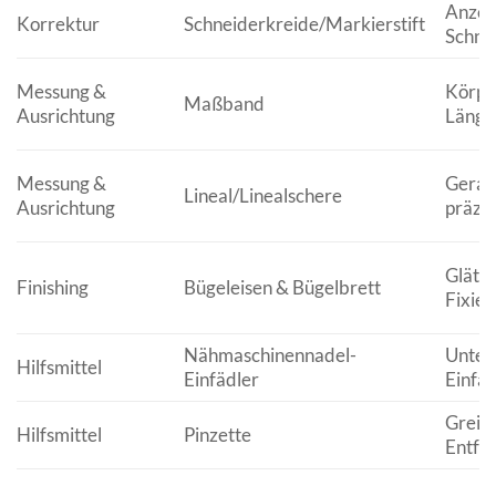
Anzei
Korrektur
Schneiderkreide/Markierstift
Schni
Messung &
Körpe
Maßband
Ausrichtung
Länge
Messung &
Gerade
Lineal/Linealschere
Ausrichtung
präzi
Glätt
Finishing
Bügeleisen & Bügelbrett
Fixie
Nähmaschinennadel-
Unter
Hilfsmittel
Einfädler
Einfä
Greife
Hilfsmittel
Pinzette
Entfe