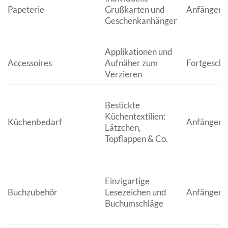
Papeterie
Grußkarten und
Anfänger
Geschenkanhänger
Applikationen und
Accessoires
Aufnäher zum
Fortgeschr
Verzieren
Bestickte
Küchentextilien:
Küchenbedarf
Anfänger/F
Lätzchen,
Topflappen & Co.
Einzigartige
Buchzubehör
Lesezeichen und
Anfänger
Buchumschläge