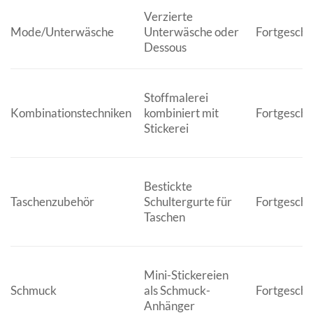
Verzierte
Mode/Unterwäsche
Unterwäsche oder
Fortgeschr
Dessous
Stoffmalerei
Kombinationstechniken
kombiniert mit
Fortgeschr
Stickerei
Bestickte
Taschenzubehör
Schultergurte für
Fortgeschr
Taschen
Mini-Stickereien
Schmuck
als Schmuck-
Fortgeschr
Anhänger