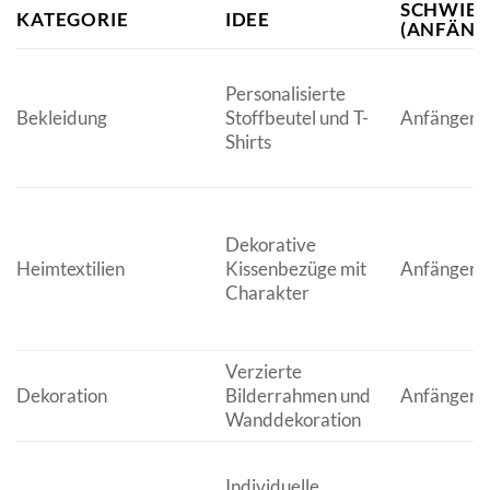
SCHWIER
KATEGORIE
IDEE
(ANFÄNG
Personalisierte
Bekleidung
Stoffbeutel und T-
Anfänger
Shirts
Dekorative
Heimtextilien
Kissenbezüge mit
Anfänger/F
Charakter
Verzierte
Dekoration
Bilderrahmen und
Anfänger/F
Wanddekoration
Individuelle