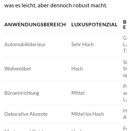
was es leicht, aber dennoch robust macht.
BE
ANWENDUNGSBEREICH
LUXUSPOTENZIAL
EI
Gut
Automobilinterieur
Sehr Hoch
Lan
Tie
Sin
Wohnmöbel
Hoch
Str
opt
Pro
Büroeinrichtung
Mittel
ang
Lan
Hap
Dekorative Akzente
Mittel bis Hoch
Auf
Feu