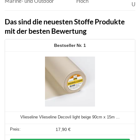
Marine- und Outdoor
Hoch
UV-
Das sind die neuesten Stoffe Produkte
mit der besten Bewertung
1
Vlieseline Vlieseline Decovil light beige 90cm x 15m ...
17,90 €